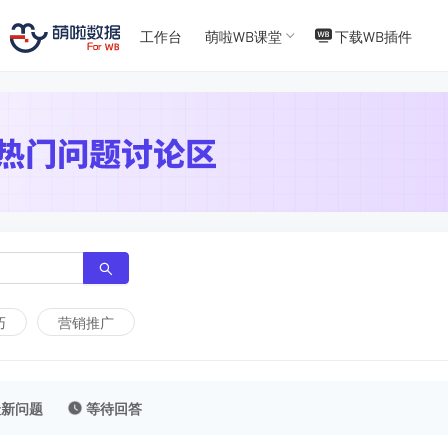
T
T
4
5
工作台
萌啦WB课堂
下载WB插件
巧
营销推广
最新问题
等待回答