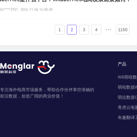
4****2931
2024-11-06 14:00:00
1
2
3
4
•••
1150
产品
WB萌啦
萌啦数据
专注海外电商市场服务，帮助合作伙伴掌控准确的
前沿数据，创造广阔的商业价值！
萌拉数据O
青虎云电
有趣翻译