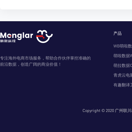
产品
WB萌啦
萌啦数据
专注海外电商市场服务，帮助合作伙伴掌控准确的
前沿数据，创造广阔的商业价值！
萌拉数据O
青虎云电
有趣翻译
Copyright © 2020 