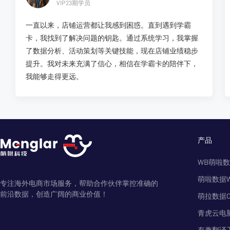
VIP23期学员
一直以来，店铺运营都让我感到困惑。直到遇到学霸
卡，我找到了解决问题的钥匙。通过系统学习，我掌握
了数据分析、活动策划等关键技能，现在店铺业绩稳步
提升。我对未来充满了信心，相信在学霸卡的陪伴下，
我能够走得更远。
产品
WB萌啦
萌啦数据
专注海外电商市场服务，帮助合作伙伴掌控准确的
前沿数据，创造广阔的商业价值！
萌拉数据O
青虎云电
有趣翻译