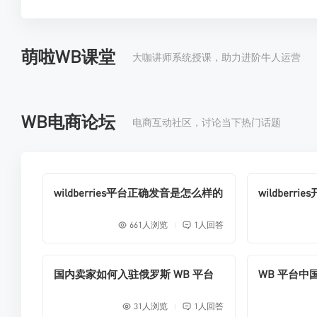
萌啦WB课堂
大咖讲师系统授课，助力进阶牛人运营
WB电商论坛
电商互动社区，讨论当下热门话题
wildberries平台正确发音是怎么样的
wildberri
661人浏览
1人回答
|
国内卖家如何入驻俄罗斯 WB 平台
WB 平台
31人浏览
1人回答
|