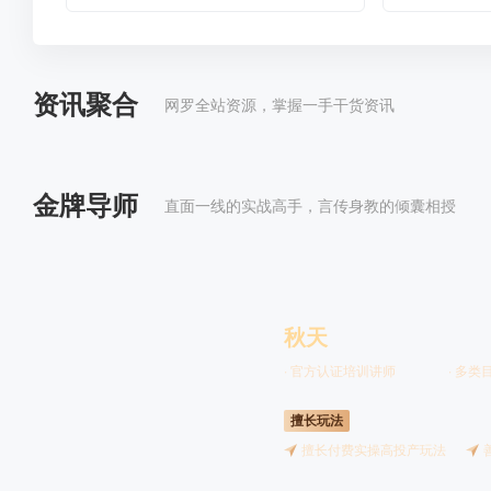
资讯聚合
网罗全站资源，掌握一手干货资讯
金牌导师
直面一线的实战高手，言传身教的倾囊相授
秋天
· 官方认证培训讲师
· 多类
擅长玩法
擅长付费实操高投产玩法