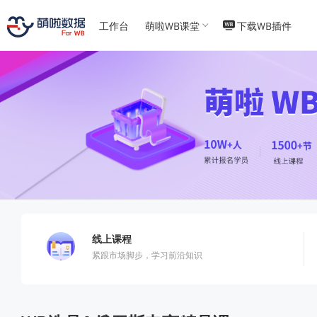
工作台
萌啦WB课堂
下载WB插件
T
T
4
5
线上课程
紧跟市场脚步，学习前沿知识