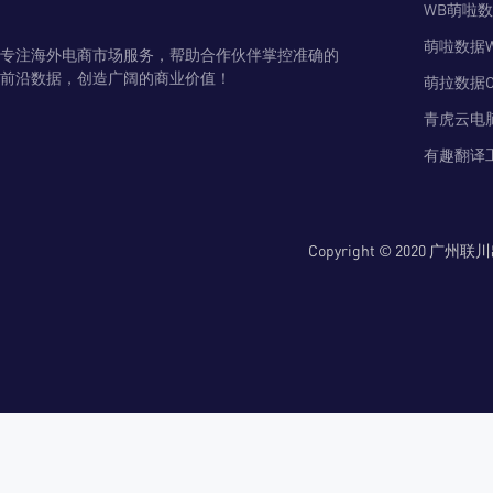
WB萌啦
萌啦数据
专注海外电商市场服务，帮助合作伙伴掌控准确的
前沿数据，创造广阔的商业价值！
萌拉数据O
青虎云电
有趣翻译
Copyright © 2020 