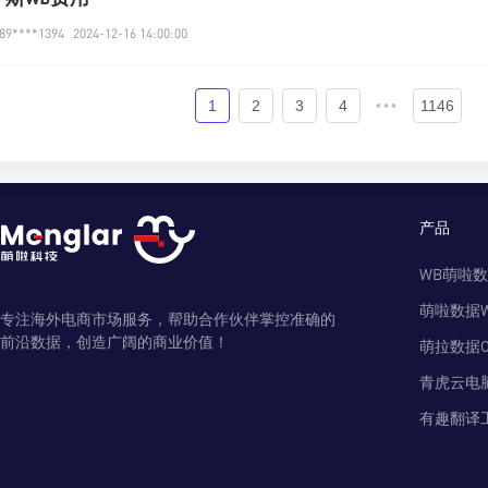
9****1394
2024-12-16 14:00:00
1
2
3
4
•••
1146
产品
WB萌啦
萌啦数据
专注海外电商市场服务，帮助合作伙伴掌控准确的
前沿数据，创造广阔的商业价值！
萌拉数据O
青虎云电
有趣翻译