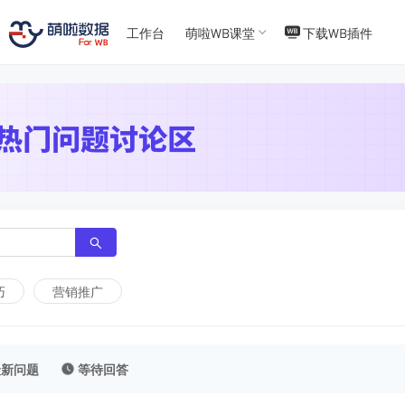
T
T
4
5
工作台
萌啦WB课堂
下载WB插件
巧
营销推广
最新问题
等待回答