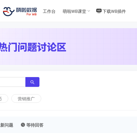
T
T
4
5
工作台
萌啦WB课堂
下载WB插件
巧
营销推广
最新问题
等待回答