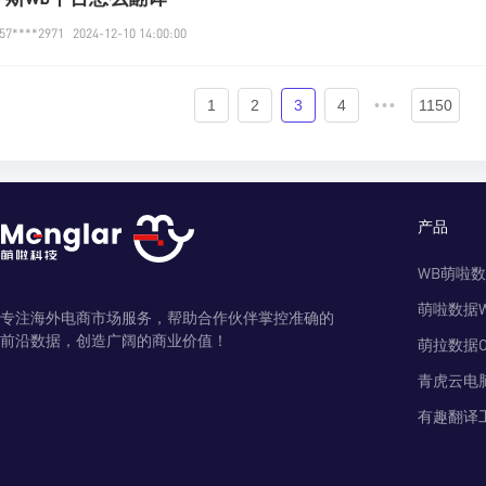
7****2971
2024-12-10 14:00:00
1
2
3
4
•••
1150
产品
WB萌啦
萌啦数据
专注海外电商市场服务，帮助合作伙伴掌控准确的
前沿数据，创造广阔的商业价值！
萌拉数据O
青虎云电
有趣翻译