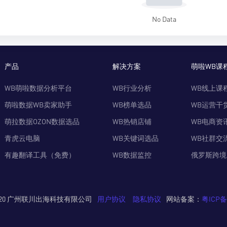
No Data
产品
解决方案
萌啦WB课
WB萌啦数据分析平台
WB行业分析
WB线上课
萌啦数据WB卖家助手
WB榜单选品
WB运营干
萌拉数据OZON数据选品
WB热销店铺
WB电商资
青虎云电脑
WB关键词选品
WB社群交
有趣翻译工具（免费）
WB数据监控
俄罗斯跨境
© 2020 广州联川出海科技有限公司
用户协议
隐私协议
网站备案：
粤ICP备2