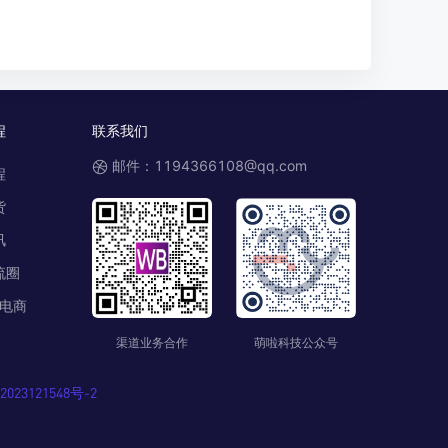
程
联系我们
邮件：1194366108@qq.com
程
货
讯
流圈
电商
渠道业务合作
萌啦科技公众号
023121548号-2