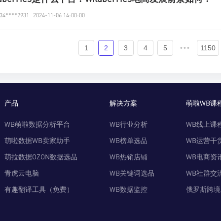
4****2931
2024-11-06 14:00:00
1
2
3
4
5
•••
1150
产品
解决方案
萌啦WB课
WB萌啦数据分析平台
WB行业分析
WB线上课
萌啦数据WB卖家助手
WB榜单选品
WB运营干
萌拉数据OZON数据选品
WB热销店铺
WB电商资
青虎云电脑
WB关键词选品
WB社群交
有趣翻译工具（免费）
WB数据监控
俄罗斯跨境