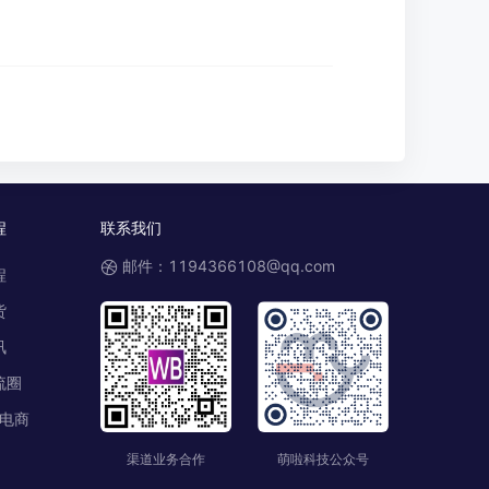
程
联系我们
邮件：1194366108@qq.com
程
货
讯
流圈
电商
渠道业务合作
萌啦科技公众号