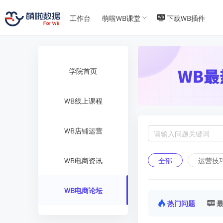
T
T
4
5
工作台
萌啦WB课堂
下载WB插件
学院首页
WB线上课程
WB店铺运营
全部
运营技
WB电商资讯
WB电商论坛
热门问题