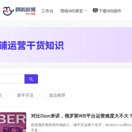
T
T
4
5
工作台
萌啦WB课堂
下载WB插件
巧
新手开店
选品推荐
对比Ozon来讲，俄罗斯WB平台运营难度大不大
想进俄罗斯跨境市场的人，绕不开这两个名字：Wildberries
不多，