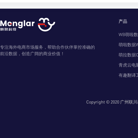
产品
WB萌啦
萌啦数据
专注海外电商市场服务，帮助合作伙伴掌控准确的
前沿数据，创造广阔的商业价值！
萌拉数据O
青虎云电
有趣翻译
Copyright © 2020 