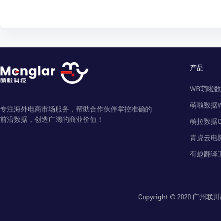
产品
WB萌啦
萌啦数据
专注海外电商市场服务，帮助合作伙伴掌控准确的
前沿数据，创造广阔的商业价值！
萌拉数据O
青虎云电
有趣翻译
Copyright © 2020 