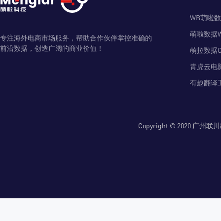
WB萌啦
萌啦数据
专注海外电商市场服务，帮助合作伙伴掌控准确的
前沿数据，创造广阔的商业价值！
萌拉数据O
青虎云电
有趣翻译
Copyright © 2020 