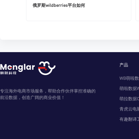
俄罗斯wildberries平台如何
产品
WB萌啦
萌啦数据
专注海外电商市场服务，帮助合作伙伴掌控准确的
前沿数据，创造广阔的商业价值！
萌拉数据O
青虎云电
有趣翻译