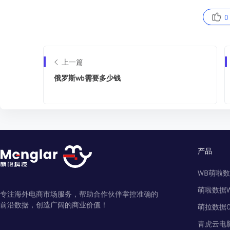
0
上一篇
俄罗斯wb需要多少钱
产品
WB萌啦
萌啦数据
专注海外电商市场服务，帮助合作伙伴掌控准确的
前沿数据，创造广阔的商业价值！
萌拉数据O
青虎云电