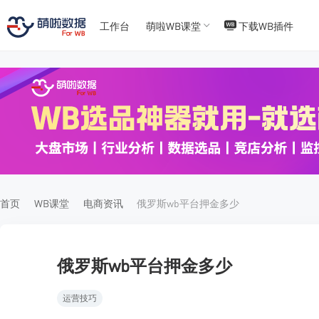
工作台
萌啦WB课堂
下载WB插件
T
T
4
5
首页
WB课堂
电商资讯
俄罗斯wb平台押金多少
俄罗斯wb平台押金多少
运营技巧