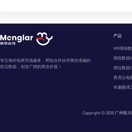
产品
WB萌啦
萌啦数据
专注海外电商市场服务，帮助合作伙伴掌控准确的
前沿数据，创造广阔的商业价值！
萌拉数据O
青虎云电
有趣翻译
Copyright © 2020 