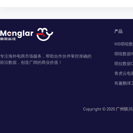
产品
WB萌啦
萌啦数据
专注海外电商市场服务，帮助合作伙伴掌控准确的
前沿数据，创造广阔的商业价值！
萌拉数据O
青虎云电
有趣翻译
Copyright © 2020 