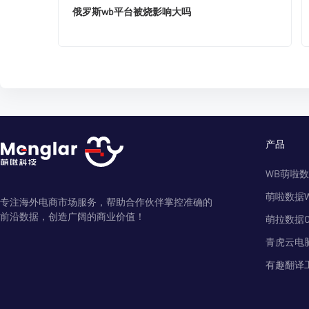
俄罗斯wb平台被烧影响大吗
产品
WB萌啦
萌啦数据
专注海外电商市场服务，帮助合作伙伴掌控准确的
前沿数据，创造广阔的商业价值！
萌拉数据O
青虎云电
有趣翻译