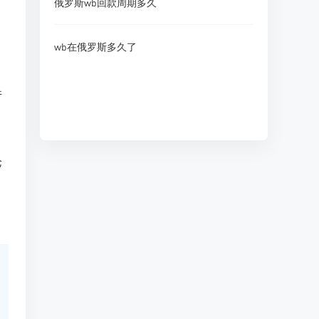
俄罗斯wb回款周期多久
wb在俄罗斯多久了
件
论