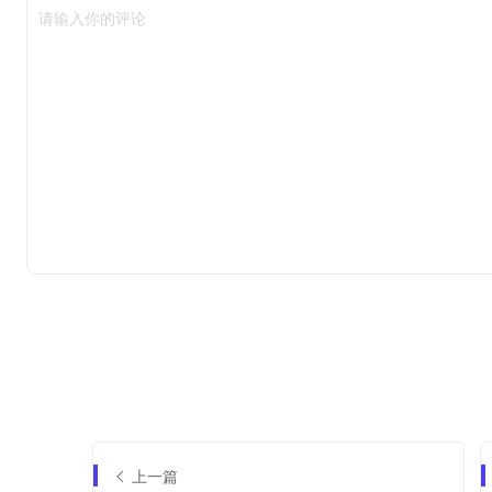
请输入你的评论
上一篇