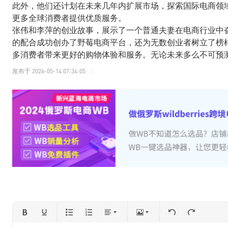
此外，他们还计划在未来几年内扩展市场，探索国际电商领
更多全球消费者提供优质服务。
张伟和李萍的创业故事，展示了一个普通夫妻在电商行业中
的配合成功创办了野莓电商平台，还为无数创业者树立了榜
多消费者带来更好的购物体验和服务。无论未来多么不可预
发布于
2026-05-14 07:34:05