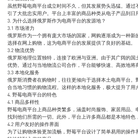
虽然野莓电商平台成立时间不久，但其发展势头迅猛。通过
引了大批忠实用户。平台上丰富的商品种类从电子产品到日
3. 为什么选择俄罗斯作为电商平台的发源地？
3.1 市场潜力
俄罗斯作为一个拥有庞大市场的国家，网购逐渐成为一种新
选择在网上购物，这为电商平台的发展提供了良好的基础。
3.2 物流优势
俄罗斯地理位置独特，连接了欧洲与亚洲。由于其广阔的国
优势。通过与当地物流公司合作，平台能够快速、高效地将
3.3 本地化服务
俄罗斯消费者在购物时，往往更倾向于选择本土电商平台。
合当地习惯的购物流程。这样的本地化服务，极大提升了用
4. 野莓电商平台的特色
4.1 商品多样性
野莓电商平台上商品种类繁多，涵盖时尚服饰、家居用品、
找到他们所需的一切。此外，平台上许多商品都是本地特色
4.2 用户友好的操作界面
为了让购物体验更加流畅，野莓平台设计了简单易用的操作