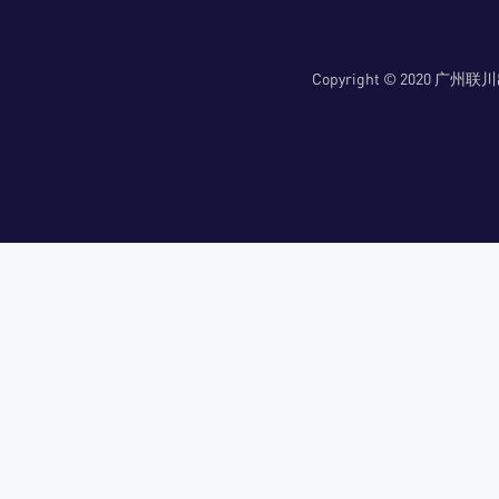
Copyright © 2020 