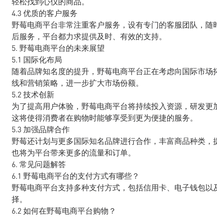
轻松找到心仪的商品。
4.3 优质的客户服务
野莓电商平台非常注重客户服务，设有专门的客服团队，随
后服务，平台都力求提供及时、有效的支持。
5. 野莓电商平台的未来展望
5.1 国际化布局
随着品牌知名度的提升，野莓电商平台正在考虑向国际市场
线和营销策略，进一步扩大市场份额。
5.2 技术创新
为了提高用户体验，野莓电商平台将持续投入资源，研发更
这将使得消费者在购物时能够享受到更为便捷的服务。
5.3 加强品牌合作
野莓还计划与更多国际知名品牌进行合作，丰富商品种类，
也将为平台带来更多的流量和订单。
6. 常见问题解答
6.1 野莓电商平台的支付方式有哪些？
野莓电商平台支持多种支付方式，包括信用卡、电子钱包以
择。
6.2 如何在野莓电商平台购物？