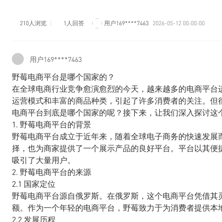
210人浏览
1人回答
用户169****7463
2026-05-12 00:00:00
用户169****7463
野莓电商平台是哪个国家的？
在全球电商行业竞争愈演愈烈的今天，越来越多的电商平台
运营模式和丰富的商品种类，引起了许多消费者的关注。但
电商平台到底是哪个国家的呢？接下来，让我们深入探讨这
1. 野莓电商平台的背景
野莓电商平台成立于近年来，随着全球电子商务的快速发展
择，也为商家提供了一个展示产品的良好平台。平台以其便
吸引了大量用户。
2. 野莓电商平台的来源
2.1 国家定位
野莓电商平台源自俄罗斯。在俄罗斯，这个电商平台凭借其
额。作为一个年轻的电商平台，野莓致力于为消费者提供本
2.2 发展历程