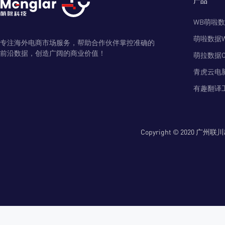
WB萌啦
萌啦数据
专注海外电商市场服务，帮助合作伙伴掌控准确的
前沿数据，创造广阔的商业价值！
萌拉数据O
青虎云电
有趣翻译
Copyright © 2020 