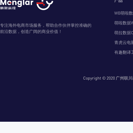
WB萌啦
萌啦数据
专注海外电商市场服务，帮助合作伙伴掌控准确的
前沿数据，创造广阔的商业价值！
萌拉数据O
青虎云电
有趣翻译
Copyright © 2020 