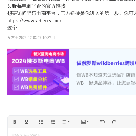
3. 野莓电商平台的官方链接
想要访问野莓电商平台，官方链接是你进入的第一步。你可
https://www.yeberry.com
这个
发布于
2025-12-03 07:10:37
请输入你的评论