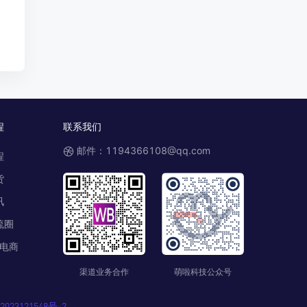
程
联系我们
邮件：1194366108@qq.com
程
货
讯
流圈
电商
渠道业务合作
萌啦科技公众号
023121548号-2