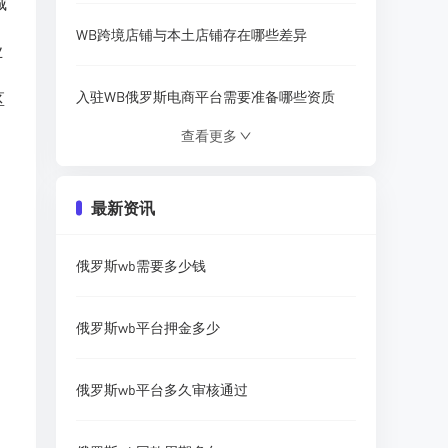
城
WB跨境店铺与本土店铺存在哪些差异
业
入驻WB俄罗斯电商平台需要准备哪些资质
区
查看更多
WB俄罗斯平台去哪里查找平台热销商品
最新资讯
野莓WB俄罗斯电商平台到底是什么平台
俄罗斯wb需要多少钱
俄罗斯跨境电商WB订单回款需要等待几天
俄罗斯wb平台押金多少
现在普通卖家还能入驻俄罗斯WB平台吗
俄罗斯wb平台多久审核通过