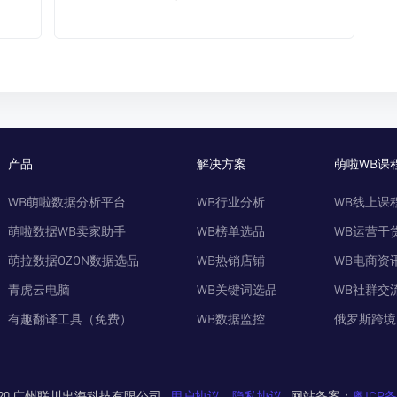
产品
解决方案
萌啦WB课
WB萌啦数据分析平台
WB行业分析
WB线上课
萌啦数据WB卖家助手
WB榜单选品
WB运营干
萌拉数据OZON数据选品
WB热销店铺
WB电商资
青虎云电脑
WB关键词选品
WB社群交
有趣翻译工具（免费）
WB数据监控
俄罗斯跨境
© 2020 广州联川出海科技有限公司
用户协议
隐私协议
网站备案：
粤ICP备2