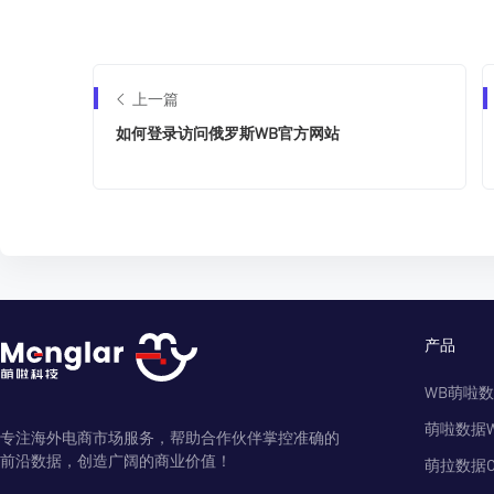
上一篇
如何登录访问俄罗斯WB官方网站
产品
WB萌啦
萌啦数据
专注海外电商市场服务，帮助合作伙伴掌控准确的
前沿数据，创造广阔的商业价值！
萌拉数据O