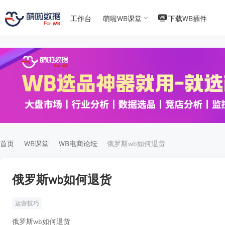
工作台
萌啦WB课堂
下载WB插件
T
T
4
5
首页
WB课堂
WB电商论坛
俄罗斯wb如何退货
俄罗斯wb如何退货
运营技巧
俄罗斯wb如何退货