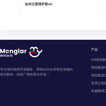
如何注册俄罗斯wb
产品
WB萌啦
萌啦数据
专注海外电商市场服务，帮助合作伙伴掌控准确的
前沿数据，创造广阔的商业价值！
萌拉数据O
青虎云电
有趣翻译