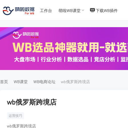
工作台
萌啦WB课堂
下载WB插件
T
T
4
5
首页
WB课堂
WB电商论坛
wb俄罗斯跨境店
wb俄罗斯跨境店
运营技巧
wb俄罗斯跨境店