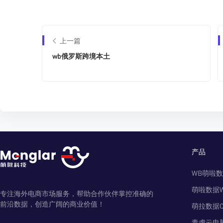
上一篇
wb俄罗斯跨境本土
产品
WB萌啦
萌啦数据
专注海外电商市场服务，帮助合作伙伴掌控准确的
前沿数据，创造广阔的商业价值！
萌拉数据O
青虎云电