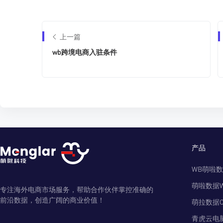
上一篇
wb跨境电商入驻条件
产品
WB萌啦
萌啦数据
专注海外电商市场服务，帮助合作伙伴掌控准确的
前沿数据，创造广阔的商业价值！
萌拉数据O
青虎云电