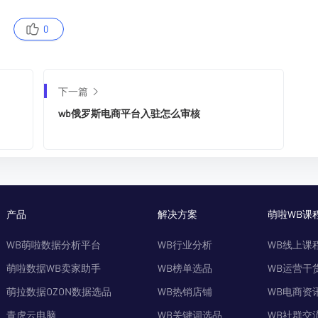
0
下一篇
wb俄罗斯电商平台入驻怎么审核
产品
解决方案
萌啦WB课
WB萌啦数据分析平台
WB行业分析
WB线上课
萌啦数据WB卖家助手
WB榜单选品
WB运营干
萌拉数据OZON数据选品
WB热销店铺
WB电商资
青虎云电脑
WB关键词选品
WB社群交