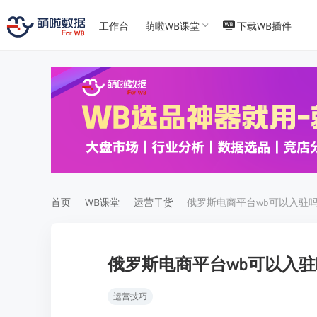
工作台
萌啦WB课堂
下载WB插件
T
T
4
5
首页
WB课堂
运营干货
俄罗斯电商平台wb可以入驻
俄罗斯电商平台wb可以入驻
运营技巧