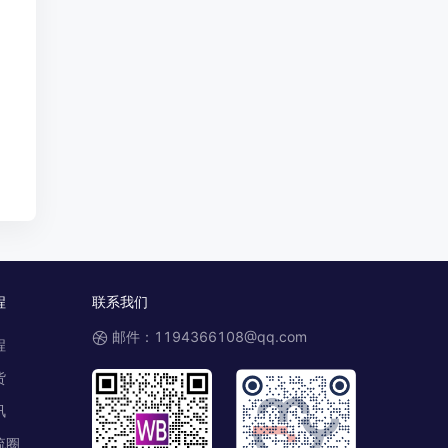
程
联系我们
邮件：1194366108@qq.com
程
货
讯
流圈