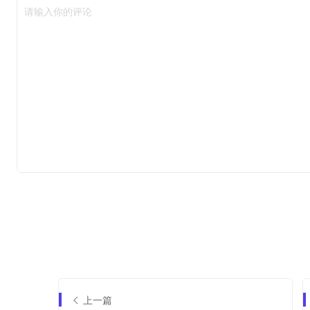
请输入你的评论
上一篇