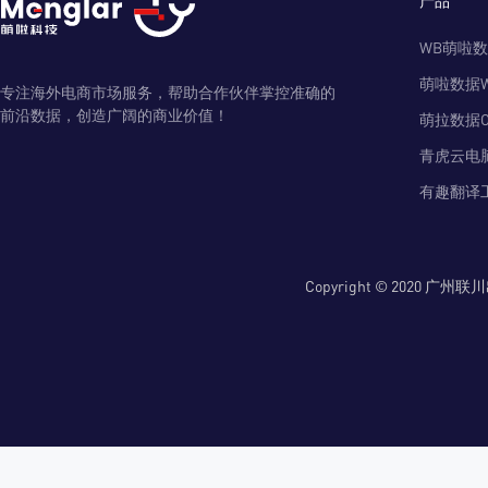
WB萌啦
萌啦数据
专注海外电商市场服务，帮助合作伙伴掌控准确的
前沿数据，创造广阔的商业价值！
萌拉数据O
青虎云电
有趣翻译
Copyright © 2020 